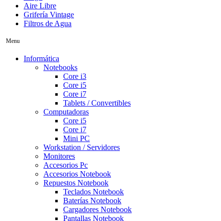
Aire Libre
Grifería Vintage
Filtros de Agua
Menu
Informática
Notebooks
Core i3
Core i5
Core i7
Tablets / Convertibles
Computadoras
Core i5
Core i7
Mini PC
Workstation / Servidores
Monitores
Accesorios Pc
Accesorios Notebook
Repuestos Notebook
Teclados Notebook
Baterías Notebook
Cargadores Notebook
Pantallas Notebook