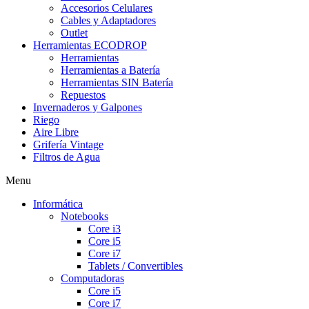
Accesorios Celulares
Cables y Adaptadores
Outlet
Herramientas ECODROP
Herramientas
Herramientas a Batería
Herramientas SIN Batería
Repuestos
Invernaderos y Galpones
Riego
Aire Libre
Grifería Vintage
Filtros de Agua
Menu
Informática
Notebooks
Core i3
Core i5
Core i7
Tablets / Convertibles
Computadoras
Core i5
Core i7