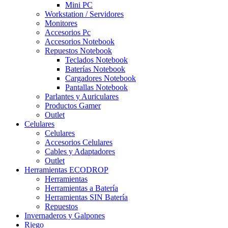
Mini PC
Workstation / Servidores
Monitores
Accesorios Pc
Accesorios Notebook
Repuestos Notebook
Teclados Notebook
Baterías Notebook
Cargadores Notebook
Pantallas Notebook
Parlantes y Auriculares
Productos Gamer
Outlet
Celulares
Celulares
Accesorios Celulares
Cables y Adaptadores
Outlet
Herramientas ECODROP
Herramientas
Herramientas a Batería
Herramientas SIN Batería
Repuestos
Invernaderos y Galpones
Riego