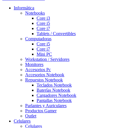
Informática
Notebooks
Core i3
Core i5
Core i7
Tablets / Convertibles
Computadoras
Core i5
Core i7
Mini PC
Workstation / Servidores
Monitores
Accesorios Pc
Accesorios Notebook
Repuestos Notebook
Teclados Notebook
Baterías Notebook
Cargadores Notebook
Pantallas Notebook
Parlantes y Auriculares
Productos Gamer
Outlet
Celulares
Celulares