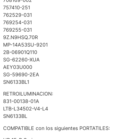
757410-251
762529-031
769254-031
769255-031
9Z.N9HSQ.70R
MP-14A53SU-9201
2B-06901Q110
SG-62260-XUA
AEY03U000
SG-59690-2EA
SN6133BL1
RETROILUMINACION:
831-00138-01A
LTB-L34502-V4-L4
SN6133BL
COMPATIBLE con los siguientes PORTATILES: