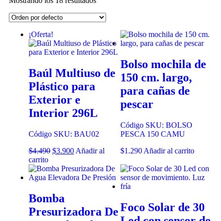
Mostrando los 18 resultados
¡Oferta!
Bolso mochila de
Baúl Multiuso de
150 cm. largo,
Plástico para
para cañas de
Exterior e
pescar
Interior 296L
Código SKU: BOLSO
Código SKU: BAU02
PESCA 150 CAMU
$
4.490
$
3.900
Añadir al
$
1.290
Añadir al carrito
carrito
Bomba
Foco Solar de 30
Presurizadora De
Led con sensor de