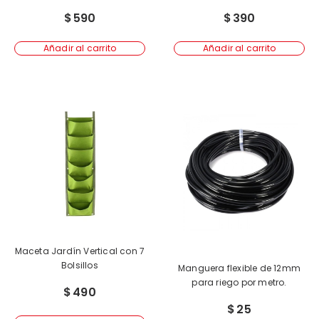
$
590
$
390
Añadir al carrito
Añadir al carrito
Maceta Jardín Vertical con 7
Bolsillos
Manguera flexible de 12mm
para riego por metro.
$
490
$
25