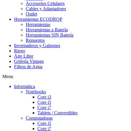
Accesorios Celulares
Cables y Adaptadores
Outlet
Herramientas ECODROP
Herramientas
Herramientas a Batería
Herramientas SIN Batería
Repuestos
Invernaderos y Galpones
Riego
Aire Libre
Grifería Vintage
Filtros de Agua
Menu
Informática
Notebooks
Core i3
Core i5
Core i7
Tablets / Convertibles
Computadoras
Core i5
Core i7