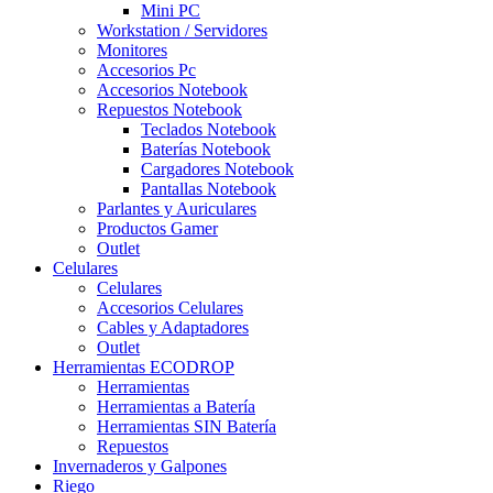
Mini PC
Workstation / Servidores
Monitores
Accesorios Pc
Accesorios Notebook
Repuestos Notebook
Teclados Notebook
Baterías Notebook
Cargadores Notebook
Pantallas Notebook
Parlantes y Auriculares
Productos Gamer
Outlet
Celulares
Celulares
Accesorios Celulares
Cables y Adaptadores
Outlet
Herramientas ECODROP
Herramientas
Herramientas a Batería
Herramientas SIN Batería
Repuestos
Invernaderos y Galpones
Riego