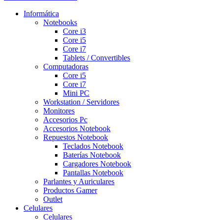
Informática
Notebooks
Core i3
Core i5
Core i7
Tablets / Convertibles
Computadoras
Core i5
Core i7
Mini PC
Workstation / Servidores
Monitores
Accesorios Pc
Accesorios Notebook
Repuestos Notebook
Teclados Notebook
Baterías Notebook
Cargadores Notebook
Pantallas Notebook
Parlantes y Auriculares
Productos Gamer
Outlet
Celulares
Celulares