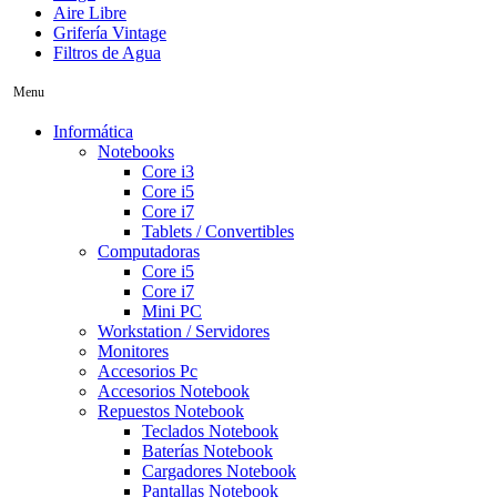
Aire Libre
Grifería Vintage
Filtros de Agua
Menu
Informática
Notebooks
Core i3
Core i5
Core i7
Tablets / Convertibles
Computadoras
Core i5
Core i7
Mini PC
Workstation / Servidores
Monitores
Accesorios Pc
Accesorios Notebook
Repuestos Notebook
Teclados Notebook
Baterías Notebook
Cargadores Notebook
Pantallas Notebook