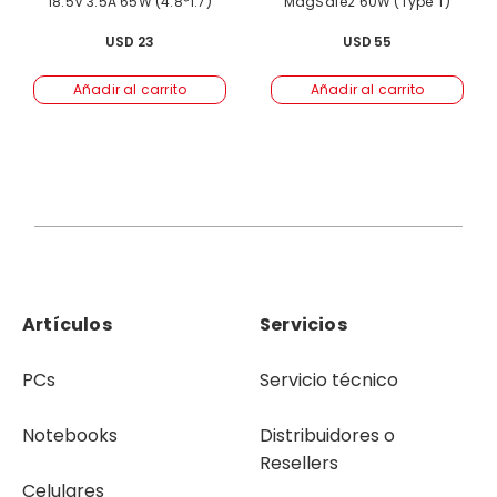
18.5V 3.5A 65W (4.8*1.7)
MagSafe2 60W (Type T)
USD
23
USD
55
Añadir al carrito
Añadir al carrito
Artículos
Servicios
PCs
Servicio técnico
Notebooks
Distribuidores o
Resellers
Celulares