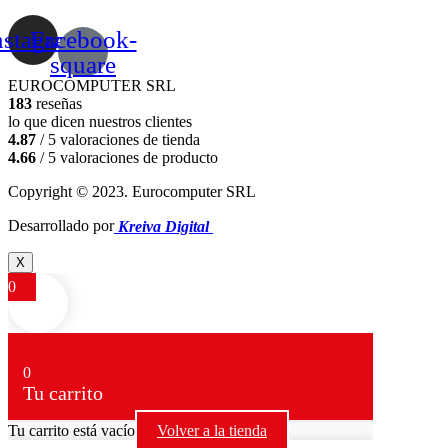
nstagram
Facebook-
square
EUROCOMPUTER SRL
183
reseñas
lo que dicen nuestros clientes
4.87
/ 5 valoraciones de tienda
4.66
/ 5 valoraciones de producto
Copyright © 2023. Eurocomputer SRL
Desarrollado por
Kreiva Digital
X
0
0
Tu carrito
Tu carrito está vacío
Volver a la tienda