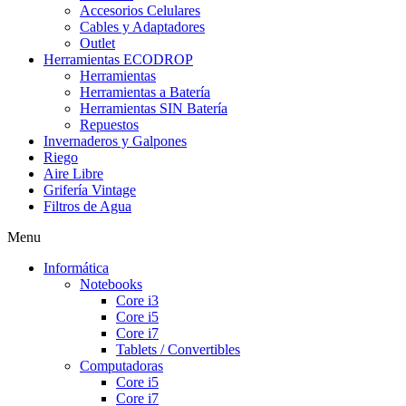
Accesorios Celulares
Cables y Adaptadores
Outlet
Herramientas ECODROP
Herramientas
Herramientas a Batería
Herramientas SIN Batería
Repuestos
Invernaderos y Galpones
Riego
Aire Libre
Grifería Vintage
Filtros de Agua
Menu
Informática
Notebooks
Core i3
Core i5
Core i7
Tablets / Convertibles
Computadoras
Core i5
Core i7