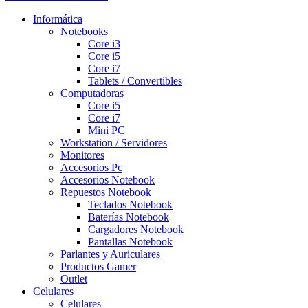
Informática
Notebooks
Core i3
Core i5
Core i7
Tablets / Convertibles
Computadoras
Core i5
Core i7
Mini PC
Workstation / Servidores
Monitores
Accesorios Pc
Accesorios Notebook
Repuestos Notebook
Teclados Notebook
Baterías Notebook
Cargadores Notebook
Pantallas Notebook
Parlantes y Auriculares
Productos Gamer
Outlet
Celulares
Celulares