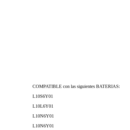
COMPATIBLE con las siguientes BATERIAS:
L10S6Y01
L10L6Y01
L10N6Y01
L10N6Y01