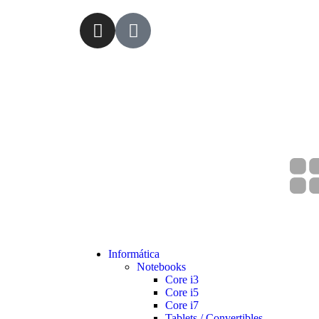
Informática
Notebooks
Core i3
Core i5
Core i7
Tablets / Convertibles