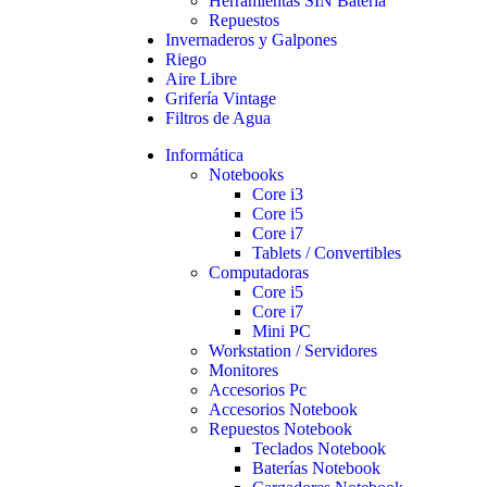
Herramientas SIN Batería
Repuestos
Invernaderos y Galpones
Riego
Aire Libre
Grifería Vintage
Filtros de Agua
Informática
Notebooks
Core i3
Core i5
Core i7
Tablets / Convertibles
Computadoras
Core i5
Core i7
Mini PC
Workstation / Servidores
Monitores
Accesorios Pc
Accesorios Notebook
Repuestos Notebook
Teclados Notebook
Baterías Notebook