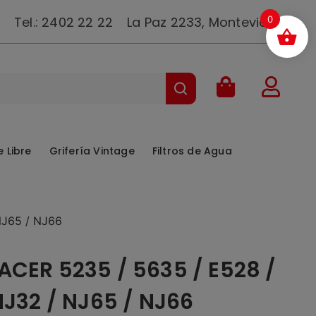
Tel.:
2402 22 22
La Paz 2233, Montevideo.
0
e Libre
Grifería Vintage
Filtros de Agua
NJ65 / NJ66
ACER 5235 / 5635 / E528 /
NJ32 / NJ65 / NJ66