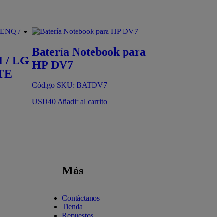
Batería Notebook para
 / LG
HP DV7
TE
Código SKU: BATDV7
USD
40
Añadir al carrito
Más
Contáctanos
Tienda
Repuestos