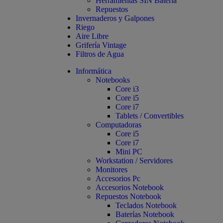
Herramientas SIN Batería
Repuestos
Invernaderos y Galpones
Riego
Aire Libre
Grifería Vintage
Filtros de Agua
Informática
Notebooks
Core i3
Core i5
Core i7
Tablets / Convertibles
Computadoras
Core i5
Core i7
Mini PC
Workstation / Servidores
Monitores
Accesorios Pc
Accesorios Notebook
Repuestos Notebook
Teclados Notebook
Baterías Notebook