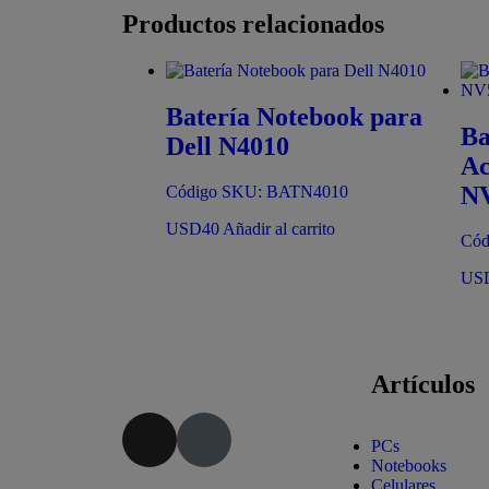
Productos relacionados
Batería Notebook para
Ba
Dell N4010
Ac
NV
Código SKU: BATN4010
USD
40
Añadir al carrito
Cód
US
Artículos
PCs
Notebooks
Celulares