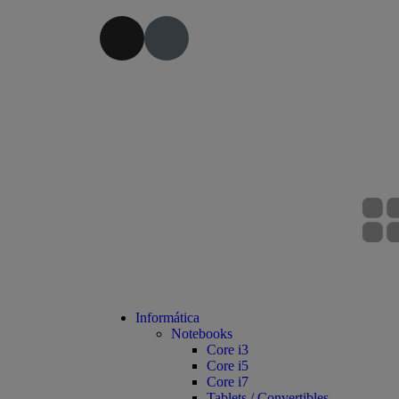
Informática
Notebooks
Core i3
Core i5
Core i7
Tablets / Convertibles