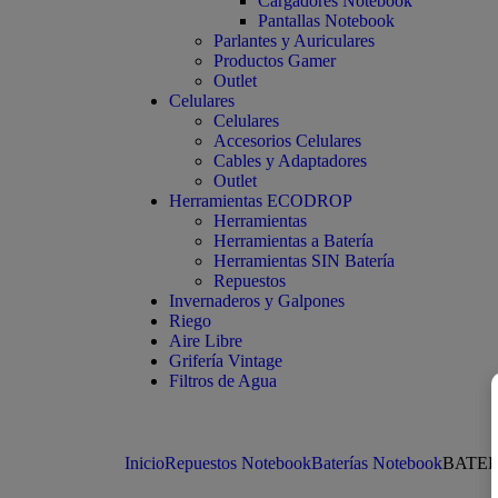
Cargadores Notebook
Pantallas Notebook
Parlantes y Auriculares
Productos Gamer
Outlet
Celulares
Celulares
Accesorios Celulares
Cables y Adaptadores
Outlet
Herramientas ECODROP
Herramientas
Herramientas a Batería
Herramientas SIN Batería
Repuestos
Invernaderos y Galpones
Riego
Aire Libre
Grifería Vintage
Filtros de Agua
Inicio
Repuestos Notebook
Baterías Notebook
BATERI