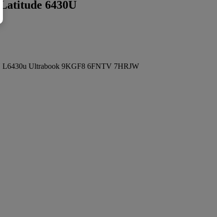
Latitude 6430U
430U L6430u Ultrabook 9KGF8 6FNTV 7HRJW