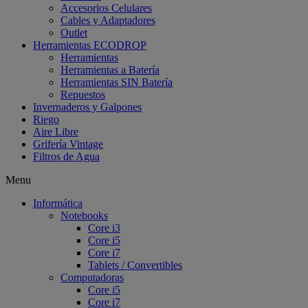
Accesorios Celulares
Cables y Adaptadores
Outlet
Herramientas ECODROP
Herramientas
Herramientas a Batería
Herramientas SIN Batería
Repuestos
Invernaderos y Galpones
Riego
Aire Libre
Grifería Vintage
Filtros de Agua
Menu
Informática
Notebooks
Core i3
Core i5
Core i7
Tablets / Convertibles
Computadoras
Core i5
Core i7