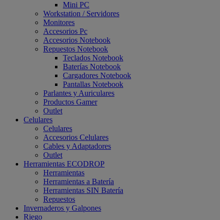
Mini PC
Workstation / Servidores
Monitores
Accesorios Pc
Accesorios Notebook
Repuestos Notebook
Teclados Notebook
Baterías Notebook
Cargadores Notebook
Pantallas Notebook
Parlantes y Auriculares
Productos Gamer
Outlet
Celulares
Celulares
Accesorios Celulares
Cables y Adaptadores
Outlet
Herramientas ECODROP
Herramientas
Herramientas a Batería
Herramientas SIN Batería
Repuestos
Invernaderos y Galpones
Riego