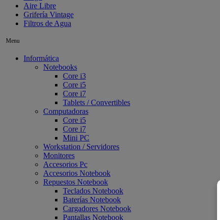
Aire Libre
Grifería Vintage
Filtros de Agua
Menu
Informática
Notebooks
Core i3
Core i5
Core i7
Tablets / Convertibles
Computadoras
Core i5
Core i7
Mini PC
Workstation / Servidores
Monitores
Accesorios Pc
Accesorios Notebook
Repuestos Notebook
Teclados Notebook
Baterías Notebook
Cargadores Notebook
Pantallas Notebook