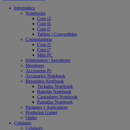
Informática
Notebooks
Core i3
Core i5
Core i7
Tablets / Convertibles
Computadoras
Core i5
Core i7
Mini PC
Workstation / Servidores
Monitores
Accesorios Pc
Accesorios Notebook
Repuestos Notebook
Teclados Notebook
Baterías Notebook
Cargadores Notebook
Pantallas Notebook
Parlantes y Auriculares
Productos Gamer
Outlet
Celulares
Celulares