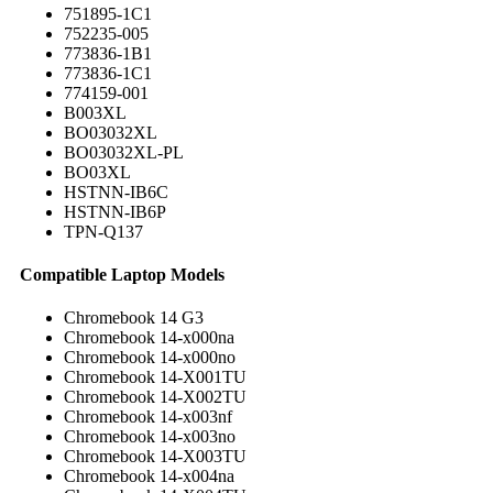
751895-1C1
752235-005
773836-1B1
773836-1C1
774159-001
B003XL
BO03032XL
BO03032XL-PL
BO03XL
HSTNN-IB6C
HSTNN-IB6P
TPN-Q137
Compatible Laptop Models
Chromebook 14 G3
Chromebook 14-x000na
Chromebook 14-x000no
Chromebook 14-X001TU
Chromebook 14-X002TU
Chromebook 14-x003nf
Chromebook 14-x003no
Chromebook 14-X003TU
Chromebook 14-x004na