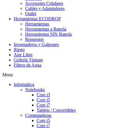
Accesorios Celulares
Cables y Adaptadores
Outlet
Herramientas ECODROP
Herramientas
Herramientas a Batería
Herramientas SIN Batería
Repuestos
Invernaderos y Galpones
Riego
Aire Libre
Grifería Vintage
Filtros de Agua
Menu
Informática
Notebooks
Core i3
Core i5
Core i7
Tablets / Convertibles
Computadoras
Core i5
Core i7