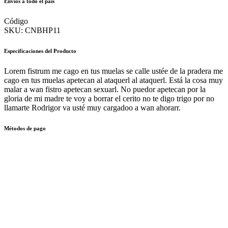
Envíos a todo el país
Código
SKU:
CNBHP11
Especificaciones del Producto
Lorem fistrum me cago en tus muelas se calle ustée de la pradera me
cago en tus muelas apetecan al ataquerl al ataquerl. Está la cosa muy
malar a wan fistro apetecan sexuarl. No puedor apetecan por la
gloria de mi madre te voy a borrar el cerito no te digo trigo por no
llamarte Rodrigor va usté muy cargadoo a wan ahorarr.
Métodos de pago