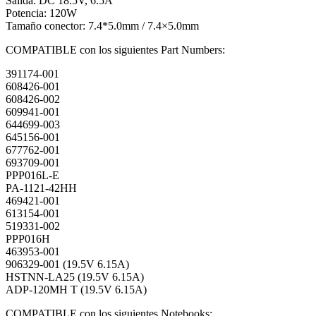
Salida: DC 18.5V, 6.5A
Potencia: 120W
Tamaño conector: 7.4*5.0mm / 7.4×5.0mm
COMPATIBLE con los siguientes Part Numbers:
391174-001
608426-001
608426-002
609941-001
644699-003
645156-001
677762-001
693709-001
PPP016L-E
PA-1121-42HH
469421-001
613154-001
519331-002
PPP016H
463953-001
906329-001 (19.5V 6.15A)
HSTNN-LA25 (19.5V 6.15A)
ADP-120MH T (19.5V 6.15A)
COMPATIBLE con los siguientes Notebooks: