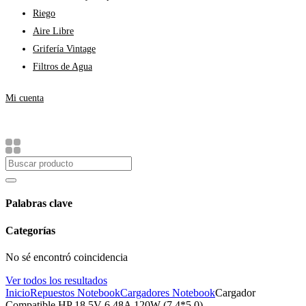
Riego
Aire Libre
Grifería Vintage
Filtros de Agua
Mi cuenta
Palabras clave
Categorías
No sé encontró coincidencia
Ver todos los resultados
Inicio
Repuestos Notebook
Cargadores Notebook
Cargador
Compatible HP 18.5V 6.48A 120W (7.4*5.0)