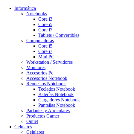
Informática
Notebooks
Core i3
Core i5
Core i7
Tablets / Convertibles
Computadoras
Core i5
Core i7
Mini PC
Workstation / Servidores
Monitores
Accesorios Pc
Accesorios Notebook
Repuestos Notebook
Teclados Notebook
Baterías Notebook
Cargadores Notebook
Pantallas Notebook
Parlantes y Auriculares
Productos Gamer
Outlet
Celulares
Celulares