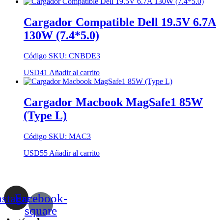
Cargador Compatible Dell 19.5V 6.7A
130W (7.4*5.0)
Código SKU: CNBDE3
USD
41
Añadir al carrito
Cargador Macbook MagSafe1 85W
(Type L)
Código SKU: MAC3
USD
55
Añadir al carrito
nstagram
Facebook-
square