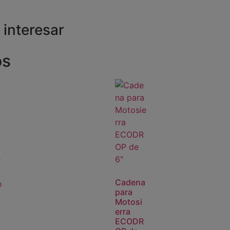
interesar
os
Cadena
para
Motosi
a
erra
ECODR