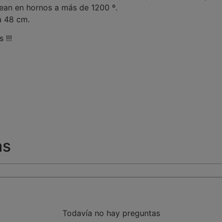
nean en hornos a más de 1200 º.
a 48 cm.
 !!!
as
Todavía no hay preguntas