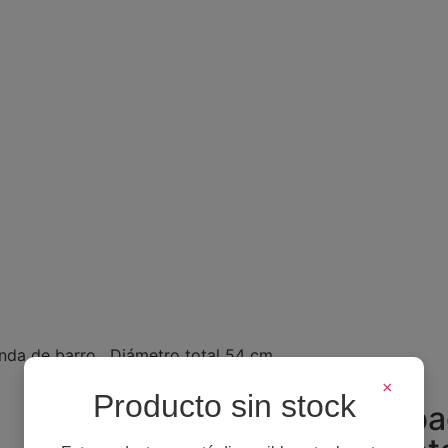
da de barro . Diámetro total 54 cm.
×
Producto sin stock
Enorme barba