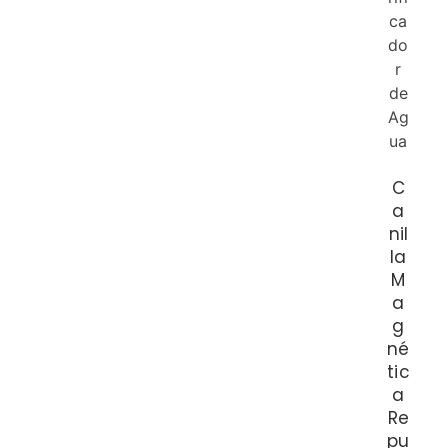
C
a
nil
la
M
a
g
né
tic
a
Re
pu