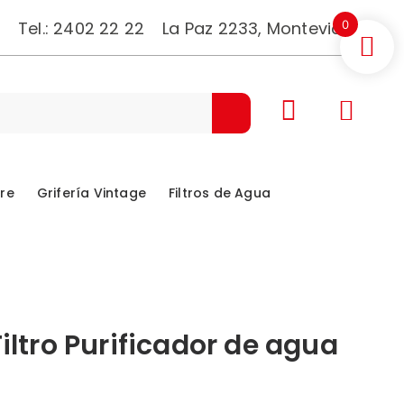
Tel.:
2402 22 22
La Paz 2233, Montevideo.
0
bre
Grifería Vintage
Filtros de Agua
iltro Purificador de agua