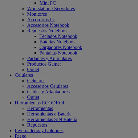
Mini PC
Workstation / Servidores
Monitores
Accesorios Pc
Accesorios Notebook
Repuestos Notebook
Teclados Notebook
Baterías Notebook
Cargadores Notebook
Pantallas Notebook
Parlantes y Auriculares
Productos Gamer
Outlet
Celulares
Celulares
Accesorios Celulares
Cables y Adaptadores
Outlet
Herramientas ECODROP
Herramientas
Herramientas a Batería
Herramientas SIN Batería
Repuestos
Invernaderos y Galpones
Riego