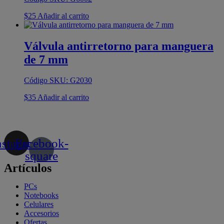
$
25
Añadir al carrito
Válvula antirretorno para manguera
de 7 mm
Código SKU: G2030
$
35
Añadir al carrito
nstagram
Facebook-
square
Artículos
PCs
Notebooks
Celulares
Accesorios
Ofertas