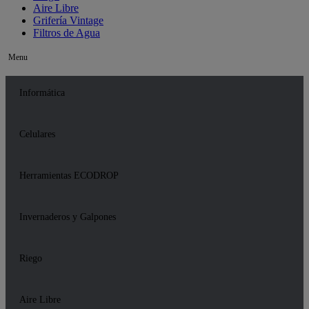
Aire Libre
Grifería Vintage
Filtros de Agua
Menu
Informática
Celulares
Herramientas ECODROP
Invernaderos y Galpones
Riego
Aire Libre