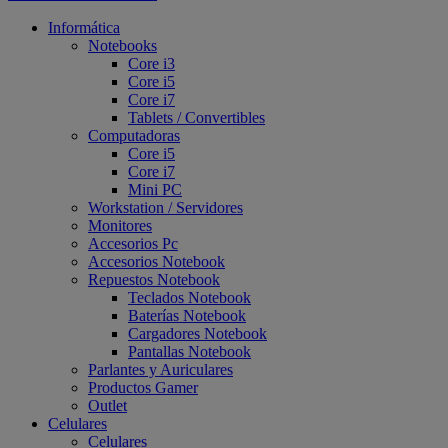
Informática
Notebooks
Core i3
Core i5
Core i7
Tablets / Convertibles
Computadoras
Core i5
Core i7
Mini PC
Workstation / Servidores
Monitores
Accesorios Pc
Accesorios Notebook
Repuestos Notebook
Teclados Notebook
Baterías Notebook
Cargadores Notebook
Pantallas Notebook
Parlantes y Auriculares
Productos Gamer
Outlet
Celulares
Celulares