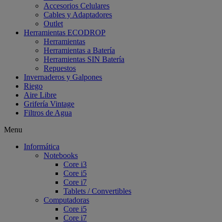
Accesorios Celulares
Cables y Adaptadores
Outlet
Herramientas ECODROP
Herramientas
Herramientas a Batería
Herramientas SIN Batería
Repuestos
Invernaderos y Galpones
Riego
Aire Libre
Grifería Vintage
Filtros de Agua
Menu
Informática
Notebooks
Core i3
Core i5
Core i7
Tablets / Convertibles
Computadoras
Core i5
Core i7