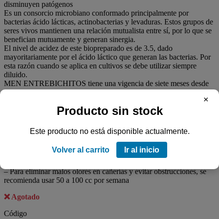
disminuyen patógenos
Es un consorcio microbiano conformado principalmente por
bacterias ácido lácticas, actinobacterias y levaduras. Estos grupos de
seres vivos mantienen una relación mutualista entre sí, por lo que se
benefician mutuamente y generan sinergia.
El nivel de acidez de este biopreparado es de 3.5, dado
mayoritariamente por el ácido láctico que generan las bacterias. Por
esta razón cuando se aplica en cultivos se debe utilizar siempre
diluido.
MEN ENTREBICHITOS tiene una vigencia de siete meses desde
que se envasa, la estabilidad del biopreparado fue evaluada en
×
conjunto con el Instituto de Investigaciones Biológicas Clemente
Producto sin stock
Estable y el Laboratorio Ecotech.
Usos:
– Para plantas y cultivos se recomienda aplicar diluido al 5% en
Este producto no está disponible actualmente.
riego y al 10% en aplicación foliar.
– Para malos olores de grasera y ayudar a descomponer la materia
Volver al carrito
Ir al inicio
orgánica de las mismas se recomienda aplicar 50 cc por semana
– Para pozos sépticos se recomienda aplicar 1 litro por semana
– Para eliminar malos olores en cañerías y evitar obstrucciones, se
recomienda usar 50 a 100 cc por semana
Agotado
Código