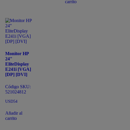
carrito
Monitor HP
24″
EliteDisplay
E241i [VGA]
[DP] [DVI]
Código SKU:
521024812
USD
54
Añadir al
carrito