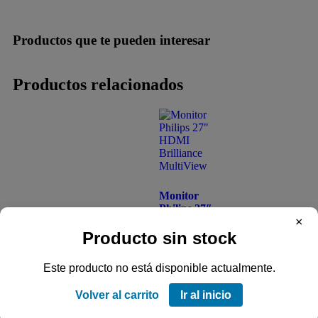
Productos que te pueden interesar
Productos relacionados
Monitor
Philips 27″
×
HDMI
Brilliance
Producto sin stock
MultiView
Este producto no está disponible actualmente.
Código SKU:
524427001
Volver al carrito
Ir al inicio
USD
185