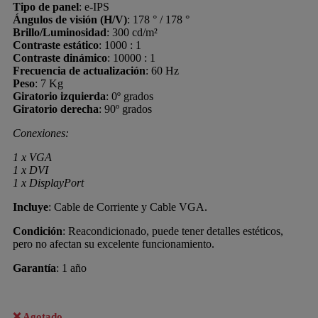
Tipo de panel
: e-IPS
Ángulos de visión (H/V)
: 178 ° / 178 °
Brillo/Luminosidad
: 300 cd/m²
Contraste estático
: 1000 : 1
Contraste dinámico
: 10000 : 1
Frecuencia de actualización
: 60 Hz
Peso
: 7 Kg
Giratorio izquierda
: 0º grados
Giratorio derecha
: 90º grados
Conexiones:
1 x VGA
1 x DVI
1 x DisplayPort
Incluye
: Cable de Corriente y Cable VGA.
Condición
: Reacondicionado, puede tener detalles estéticos,
pero no afectan su excelente funcionamiento.
Garantía
: 1 año
Agotado