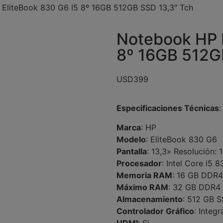
EliteBook 830 G6 I5 8º 16GB 512GB SSD 13,3″ Tch
Notebook HP 
8º 16GB 512G
USD
399
Especificaciones Técnicas
:
Marca
: HP
Modelo
: EliteBook 830 G6
Pantalla
: 13,3» Resolución:
Procesador
: Intel Core i5 
Memoria RAM
: 16 GB DDR4
Máximo RAM
: 32 GB DDR4
Almacenamiento
: 512 GB 
Controlador Gráfico
: Integ
HDMI
: Si