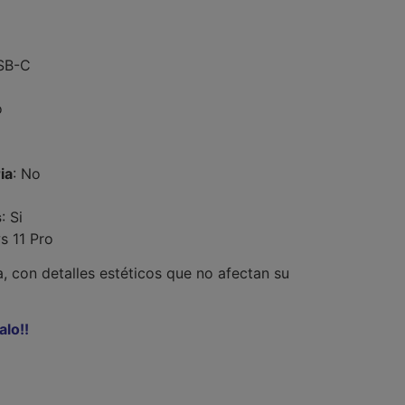
USB-C
o
ia
: No
s
: Si
s 11 Pro
, con detalles estéticos que no afectan su
lo!!