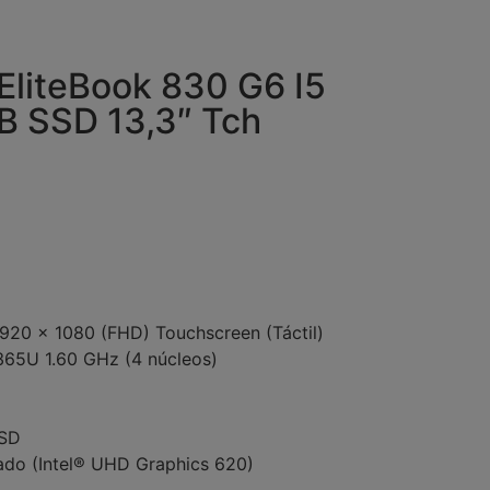
EliteBook 830 G6 I5
B SSD 13,3″ Tch
 1920 x 1080 (FHD) Touchscreen (Táctil)
8365U 1.60 GHz (4 núcleos)
SSD
rado (Intel® UHD Graphics 620)