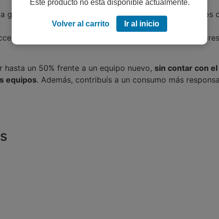
Este producto no está disponible actualmente.
ta gama, procedentes de Europa, que son inspeccionados
Volver al carrito
Ir al inicio
 accesorios originales (teclado y mouse en PC’s y cargadore
ar hasta un 50% frente a un equipo nuevo,
sin contar con el
os equipos
. Además, contribuís a un consumo más responsab
as