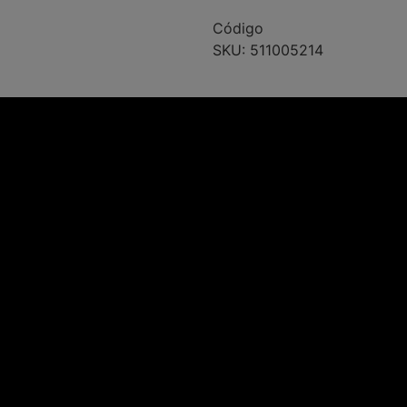
Código
SKU:
511005214