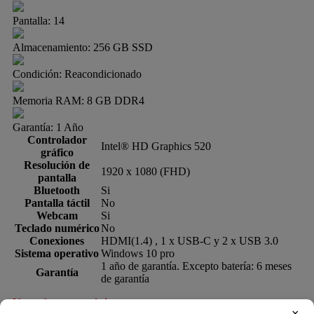
Pantalla:
14
Almacenamiento:
256 GB SSD
Condición:
Reacondicionado
Memoria RAM:
8 GB DDR4
Garantía:
1 Año
Controlador
Intel® HD Graphics 520
gráfico
Resolución de
1920 x 1080 (FHD)
pantalla
Bluetooth
Si
Pantalla táctil
No
Webcam
Si
Teclado numérico
No
Conexiones
HDMI(1.4) , 1 x USB-C y 2 x USB 3.0
Sistema operativo
Windows 10 pro
1 año de garantía. Excepto batería: 6 meses
Garantía
de garantía
Ver más características>