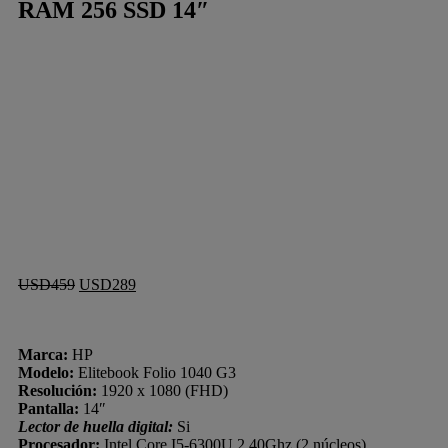
RAM 256 SSD 14″
USD
459
USD
289
Marca:
HP
Modelo:
Elitebook Folio 1040 G3
Resolución:
1920 x 1080 (FHD)
Pantalla:
14″
Lector de huella digital:
Si
Procesador:
Intel Core I5-6300U 2.40Ghz (2 núcleos)