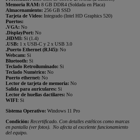
Memoria RAM:
8 GB DDR4 (Soldada en Placa)
Almacenamiento:
256 GB SSD
Tarjeta de Video:
Integrado (Intel HD Graphics 520)
Puertos:
.VGA:
No
.DisplayPort:
No
.HDMI:
Si (1.4)
.USB:
1 x USB-C y 2 x USB 3.0
.Puerto Ethernet (RJ45):
No
Webcam:
Si
Bluetooth:
Si
Teclado Retroiluminado:
Si
Teclado Numérico:
No
Puerto ethernet:
No
Lector de tarjeta de memoria:
No
Salida para auriculares:
Si
Lector de huellas dactilares:
No
WIFI
: Si
Sistema Operativo:
Windows 11 Pro
Condición:
Recertificado. Con detalles estéticos como marcas
en pantalla (ver fotos). No afecta al excelente funcionamiento
del equipo.