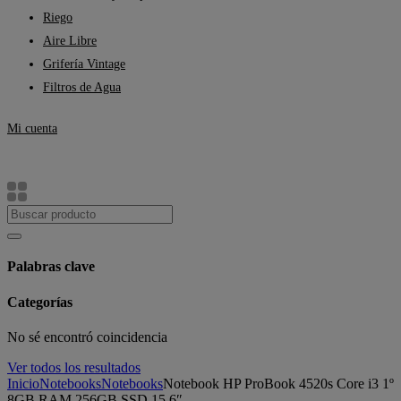
Riego
Aire Libre
Grifería Vintage
Filtros de Agua
Mi cuenta
Palabras clave
Categorías
No sé encontró coincidencia
Ver todos los resultados
Inicio
Notebooks
Notebooks
Notebook HP ProBook 4520s Core i3 1º
8GB RAM 256GB SSD 15,6″