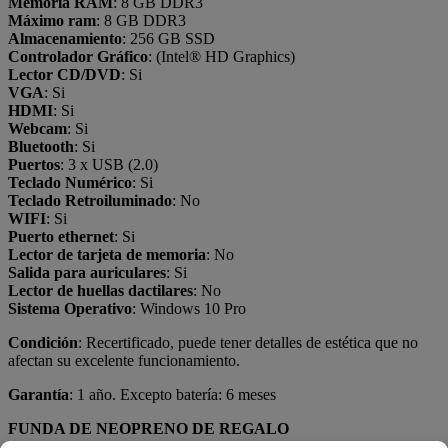
Memoria RAM
: 8 GB DDR3
Máximo ram
: 8 GB DDR3
Almacenamiento
: 256 GB SSD
Controlador Gráfico
: (Intel® HD Graphics)
Lector CD/DVD
: Si
VGA
: Si
HDMI
: Si
Webcam
: Si
Bluetooth
: Si
Puertos
: 3 x USB (2.0)
Teclado Numérico
: Si
Teclado Retroiluminado
: No
WIFI
: Si
Puerto ethernet
: Si
Lector de tarjeta de memoria
: No
Salida para auriculares
: Si
Lector de huellas dactilares
: No
Sistema Operativo
: Windows 10 Pro
Condición
: Recertificado, puede tener detalles de estética que no
afectan su excelente funcionamiento.
Garantía
: 1 año. Excepto batería: 6 meses
FUNDA DE NEOPRENO DE REGALO