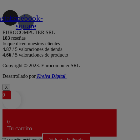
nstagram
Facebook-
square
EUROCOMPUTER SRL
183
reseñas
lo que dicen nuestros clientes
4.87
/ 5 valoraciones de tienda
4.66
/ 5 valoraciones de producto
Copyright © 2023. Eurocomputer SRL
Desarrollado por
Kreiva Digital
X
0
0
Tu carrito
Tu carrito está vacío
Volver a la tienda