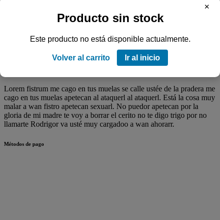
×
Producto sin stock
Agotado
Este producto no está disponible actualmente.
Código
SKU:
511005184
Volver al carrito
Ir al inicio
Especificaciones del Producto
Lorem fistrum me cago en tus muelas se calle ustée de la pradera me
cago en tus muelas apetecan al ataquerl al ataquerl. Está la cosa muy
malar a wan fistro apetecan sexuarl. No puedor apetecan por la
gloria de mi madre te voy a borrar el cerito no te digo trigo por no
llamarte Rodrigor va usté muy cargadoo a wan ahorarr.
Métodos de pago