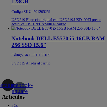
128GB
Código SKU: 501205251
USD
219
El precio original era: USD219.
USD
199
El precio
actual es: USD199.
Añadir al carrito
Notebook DELL E5570 i5 16GB RAM
256 SSD 15.6″
Código SKU: 511105165
USD
315
Añadir al carrito
nstagram
Facebook-
square
Artículos
PCs