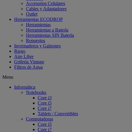
Accesorios Celulares
Cables y Adaptadores
Outlet
Herramientas ECODROP
Herramientas
Herramientas a Batería
Herramientas SIN Batería
Repuestos
Invernaderos y Galpones
Riego
Aire Libre
Grifería Vintage
Filtros de Agua
Menu
Informática
Notebooks
Core i3
Core i5
Core i7
Tablets / Convertibles
Computadoras
Core i5
Core i7