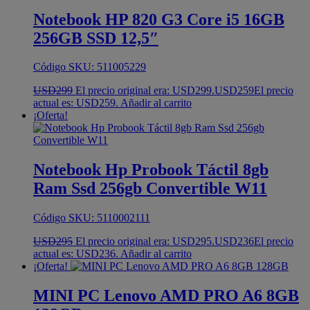
Notebook HP 820 G3 Core i5 16GB
256GB SSD 12,5″
Código SKU: 511005229
USD
299
El precio original era: USD299.
USD
259
El precio
actual es: USD259.
Añadir al carrito
¡Oferta!
Notebook Hp Probook Táctil 8gb
Ram Ssd 256gb Convertible W11
Código SKU: 5110002111
USD
295
El precio original era: USD295.
USD
236
El precio
actual es: USD236.
Añadir al carrito
¡Oferta!
MINI PC Lenovo AMD PRO A6 8GB