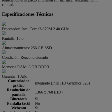
reduciendo el impacto ambiental sin sacrificar rendimiento ni
calidad.
Especificaciones Técnicas
Procesador:
Intel Core i3-370M 2.40 GHz
Pantalla:
15,6
Almacenamiento:
256 GB SSD
Condición:
Reacondicionado
Memoria RAM:
8 GB DDR3
Garantía:
1 Año
Controlador
Integrado (Intel HD Graphics 520)
gráfico
Resolución de
1366 x 768 (HD)
pantalla
Bluetooth
Si
Pantalla táctil
No
Webcam
Si