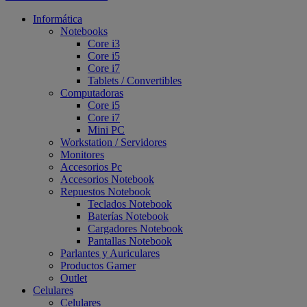
Informática
Notebooks
Core i3
Core i5
Core i7
Tablets / Convertibles
Computadoras
Core i5
Core i7
Mini PC
Workstation / Servidores
Monitores
Accesorios Pc
Accesorios Notebook
Repuestos Notebook
Teclados Notebook
Baterías Notebook
Cargadores Notebook
Pantallas Notebook
Parlantes y Auriculares
Productos Gamer
Outlet
Celulares
Celulares