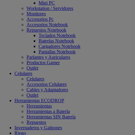
Mini PC
Workstation / Servidores
Monitores
Accesorios Pc
Accesorios Notebook
Repuestos Notebook
Teclados Notebook
Baterías Notebook
Cargadores Notebook
Pantallas Notebook
Parlantes y Auriculares
Productos Gamer
Outlet
Celulares
Celulares
Accesorios Celulares
Cables y Adaptadores
Outlet
Herramientas ECODROP
Herramientas
Herramientas a Batería
Herramientas SIN Batería
Repuestos
Invernaderos y Galpones
Riego