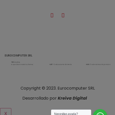
EUROCOMPUTER SRL
183
reseñas
lo que dicen nuestros clientes
4.87
/ 5 valoraciones de tienda
4.66
/ 5 valoraciones de producto
Copyright © 2023. Eurocomputer SRL
Desarrollado por
Kreiva Digital
X
Necesitas ayuda?