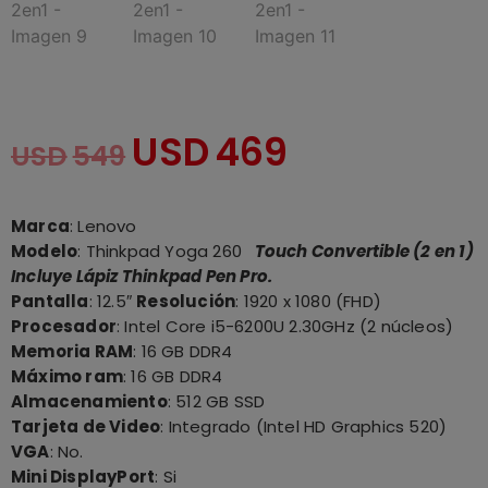
USD
469
USD
549
Marca
: Lenovo
Modelo
: Thinkpad Yoga 260
Touch Convertible (2 en 1)
Incluye Lápiz Thinkpad Pen Pro.
Pantalla
: 12.5″
Resolución
: 1920 x 1080 (FHD)
Procesador
: Intel Core i5-6200U 2.30GHz (2 núcleos)
Memoria RAM
: 16 GB DDR4
Máximo ram
: 16 GB DDR4
Almacenamiento
: 512 GB SSD
Tarjeta de Video
: Integrado (Intel HD Graphics 520)
VGA
: No.
Mini DisplayPort
: Si