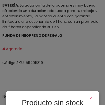
BATERÍA
: La autonomía de la batería es muy buena,
ofreciendo una duración adecuada para tu trabajo y
entretenimiento, La batería cuenta con garantía
limitada a una autonomía de 1 hora, con un promedio
de 2 horas dependiendo su uso.
FUNDA DE NEOPRENO DE REGALO
Agotado
SKU:
511205319
Código
No hay valoraciones para mostrar
×
Producto sin stock