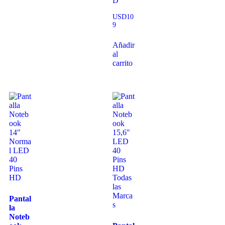
D
USD
10
9
Añadir
al
carrito
Pantal
la
Noteb