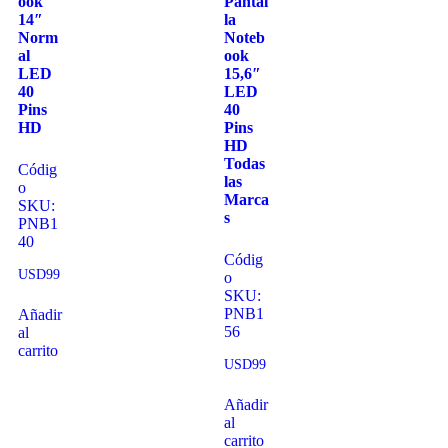
ook
Pantal
14″
la
Norm
Noteb
al
ook
LED
15,6″
40
LED
Pins
40
HD
Pins
HD
Todas
Códig
las
o
Marca
SKU:
s
PNB1
40
Códig
USD
99
o
SKU:
PNB1
Añadir
56
al
carrito
USD
99
Añadir
al
carrito