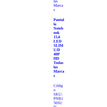
Pantal
la
Noteb
ook
15,6
LED
SLIM
U/D
40P
HD
Todas
las
Marca
s
Códig
o
SKU:
PNB1
56SU