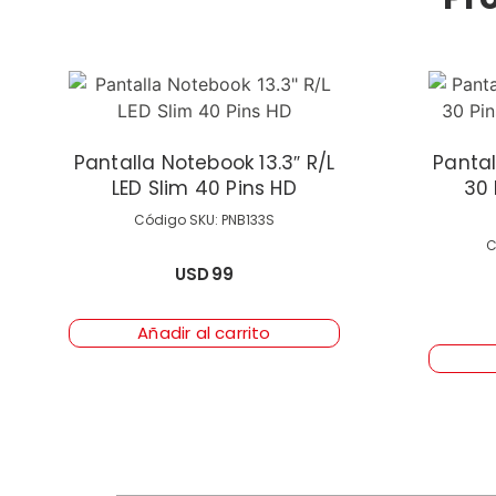
Pantalla Notebook 13.3″ R/L
Pantal
LED Slim 40 Pins HD
30 
Código SKU: PNB133S
C
USD
99
Añadir al carrito