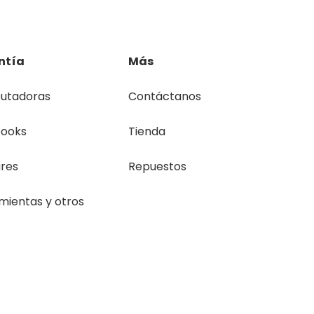
ntía
Más
utadoras
Contáctanos
books
Tienda
ares
Repuestos
mientas y otros