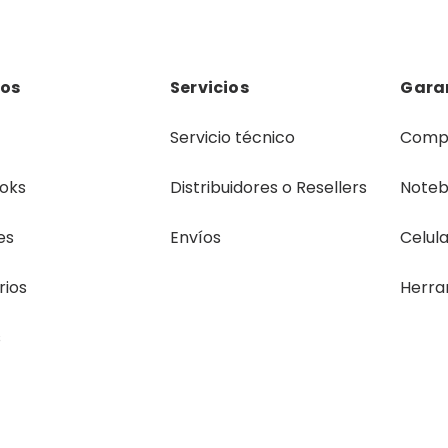
los
Servicios
Gara
Servicio técnico
Comp
oks
Distribuidores o Resellers
Note
es
Envíos
Celul
rios
Herra
s