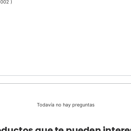
G002 )
Todavía no hay preguntas
oductos que te pueden intere