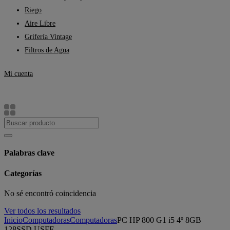
Riego
Aire Libre
Grifería Vintage
Filtros de Agua
Mi cuenta
Palabras clave
Categorías
No sé encontró coincidencia
Ver todos los resultados
Inicio
Computadoras
Computadoras
PC HP 800 G1 i5 4º 8GB
128SSD USFF