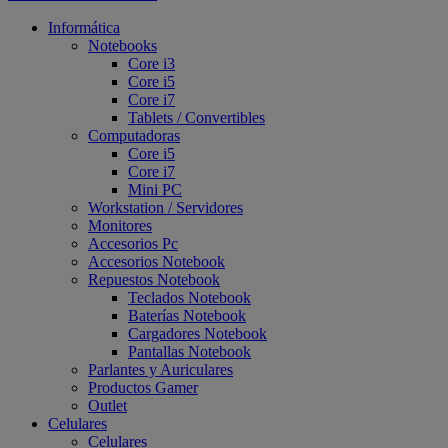
Informática
Notebooks
Core i3
Core i5
Core i7
Tablets / Convertibles
Computadoras
Core i5
Core i7
Mini PC
Workstation / Servidores
Monitores
Accesorios Pc
Accesorios Notebook
Repuestos Notebook
Teclados Notebook
Baterías Notebook
Cargadores Notebook
Pantallas Notebook
Parlantes y Auriculares
Productos Gamer
Outlet
Celulares
Celulares