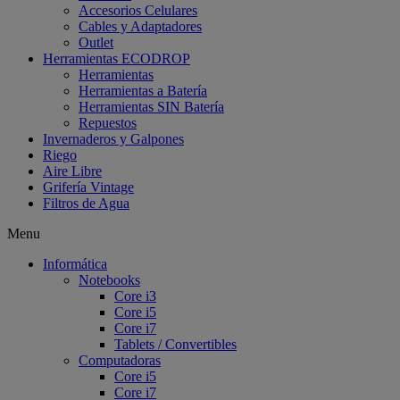
Accesorios Celulares
Cables y Adaptadores
Outlet
Herramientas ECODROP
Herramientas
Herramientas a Batería
Herramientas SIN Batería
Repuestos
Invernaderos y Galpones
Riego
Aire Libre
Grifería Vintage
Filtros de Agua
Menu
Informática
Notebooks
Core i3
Core i5
Core i7
Tablets / Convertibles
Computadoras
Core i5
Core i7