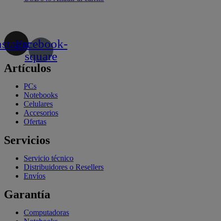
nstagram
Facebook-
square
Artículos
PCs
Notebooks
Celulares
Accesorios
Ofertas
Servicios
Servicio técnico
Distribuidores o Resellers
Envíos
Garantía
Computadoras