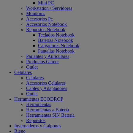
Mini PC
Workstation / Servidores
Monitores
Accesorios Pc
Accesorios Notebook
Repuestos Notebook
Teclados Notebook
Baterías Notebook
Cargadores Notebook
Pantallas Notebook
Parlantes y Auriculares
Productos Gamer
Outlet
Celulares
Celulares
Accesorios Celulares
Cables y Adaptadores
Outlet
Herramientas ECODROP
Herramientas
Herramientas a Batería
Herramientas SIN Batería
Repuestos
Invernaderos y Galpones
Riego