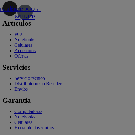
nstagram
Facebook-
square
Artículos
PCs
Notebooks
Celulares
Accesorios
Ofertas
Servicios
Servicio técnico
Distribuidores o Resellers
Envíos
Garantía
Computadoras
Notebooks
Celulares
Herramientas y otros