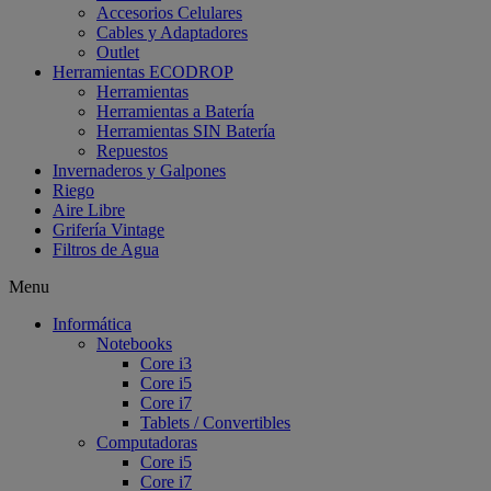
Accesorios Celulares
Cables y Adaptadores
Outlet
Herramientas ECODROP
Herramientas
Herramientas a Batería
Herramientas SIN Batería
Repuestos
Invernaderos y Galpones
Riego
Aire Libre
Grifería Vintage
Filtros de Agua
Menu
Informática
Notebooks
Core i3
Core i5
Core i7
Tablets / Convertibles
Computadoras
Core i5
Core i7