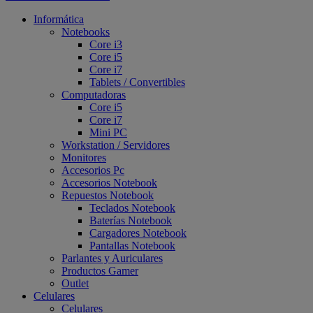
Informática
Notebooks
Core i3
Core i5
Core i7
Tablets / Convertibles
Computadoras
Core i5
Core i7
Mini PC
Workstation / Servidores
Monitores
Accesorios Pc
Accesorios Notebook
Repuestos Notebook
Teclados Notebook
Baterías Notebook
Cargadores Notebook
Pantallas Notebook
Parlantes y Auriculares
Productos Gamer
Outlet
Celulares
Celulares