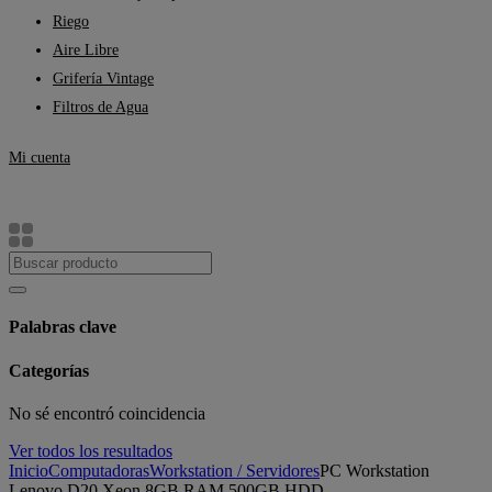
Riego
Aire Libre
Grifería Vintage
Filtros de Agua
Mi cuenta
Palabras clave
Categorías
No sé encontró coincidencia
Ver todos los resultados
Inicio
Computadoras
Workstation / Servidores
PC Workstation
Lenovo D20 Xeon 8GB RAM 500GB HDD