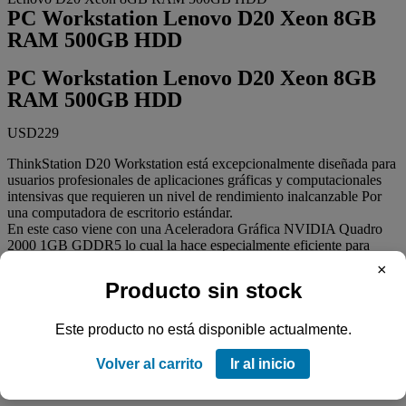
PC Workstation Lenovo D20 Xeon 8GB
RAM 500GB HDD
PC Workstation Lenovo D20 Xeon 8GB
RAM 500GB HDD
USD
229
ThinkStation D20 Workstation está excepcionalmente diseñada para
usuarios profesionales de aplicaciones gráficas y computacionales
intensivas que requieren un nivel de rendimiento inalcanzable Por
una computadora de escritorio estándar.
En este caso viene con una Aceleradora Gráfica NVIDIA Quadro
2000 1GB GDDR5 lo cual la hace especialmente eficiente para
gráficos en 3D.
×
Producto sin stock
Agotado
Código
Este producto no está disponible actualmente.
SKU:
501299002
Volver al carrito
Ir al inicio
Especificaciones del Producto