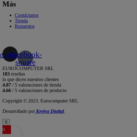
Más
Contáctanos
Tienda
Repuestos
nstagram
Facebook-
square
EUROCOMPUTER SRL
183
reseñas
lo que dicen nuestros clientes
4.87
/ 5 valoraciones de tienda
4.66
/ 5 valoraciones de producto
Copyright © 2023. Eurocomputer SRL
Desarrollado por
Kreiva Digital
X
0