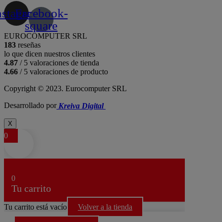
nstagram
Facebook-
square
EUROCOMPUTER SRL
183
reseñas
lo que dicen nuestros clientes
4.87
/ 5 valoraciones de tienda
4.66
/ 5 valoraciones de producto
Copyright © 2023. Eurocomputer SRL
Desarrollado por
Kreiva Digital
X
0
0
Tu carrito
Tu carrito está vacío
Volver a la tienda