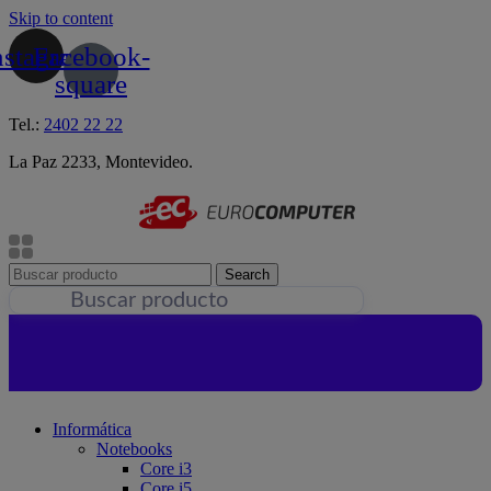
Skip to content
nstagram
Facebook-
square
Tel.:
2402 22 22
La Paz 2233, Montevideo.
Search
Informática
Notebooks
Core i3
Core i5