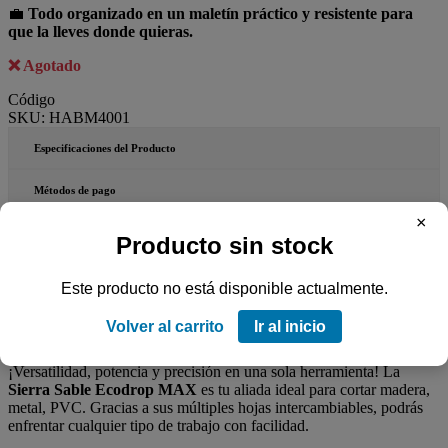
💼
Todo organizado en un maletín práctico y resistente para
que la lleves donde quieras.
Agotado
Código
SKU:
HABM4001
Especificaciones del Producto
Métodos de pago
×
Pagar en cuotas
Producto sin stock
Envíos a todo el país
Este producto no está disponible actualmente.
Sierra Sable Inalámbrica Ecodrop MAX – Kit Completo con 2
Volver al carrito
Ir al inicio
Baterías, 4 Hojas y Maletín
¡Versatilidad, potencia y precisión en una sola herramienta! La
Sierra Sable Ecodrop MAX
es tu aliada ideal para cortar madera,
metal, PVC. Gracias a sus múltiples hojas intercambiables, podrás
enfrentar cualquier tipo de trabajo con facilidad.