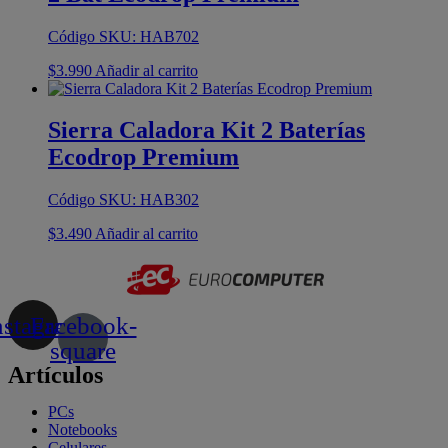
Código SKU: HAB702
$
3.990
Añadir al carrito
Sierra Caladora Kit 2 Baterías
Ecodrop Premium
Código SKU: HAB302
$
3.490
Añadir al carrito
nstagram
Facebook-
square
Artículos
PCs
Notebooks
Celulares