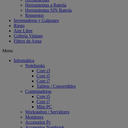
Herramientas a Batería
Herramientas SIN Batería
Repuestos
Invernaderos y Galpones
Riego
Aire Libre
Grifería Vintage
Filtros de Agua
Menu
Informática
Notebooks
Core i3
Core i5
Core i7
Tablets / Convertibles
Computadoras
Core i5
Core i7
Mini PC
Workstation / Servidores
Monitores
Accesorios Pc
Accesorios Notebook