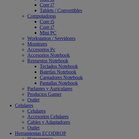
Core i7
Tablets / Convertibles
Computadoras
Core i5
Core i7
Mini PC
Workstation / Servidores
Monitores
Accesorios Pc
Accesorios Notebook
Repuestos Notebook
Teclados Notebook
Baterías Notebook
Cargadores Notebook
Pantallas Notebook
Parlantes y Auriculares
Productos Gamer
Outlet
Celulares
Celulares
Accesorios Celulares
Cables y Adaptadores
Outlet
Herramientas ECODROP
Herramientas