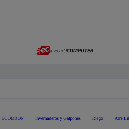
as ECODROP
Invernaderos y Galpones
Riego
Aire Li