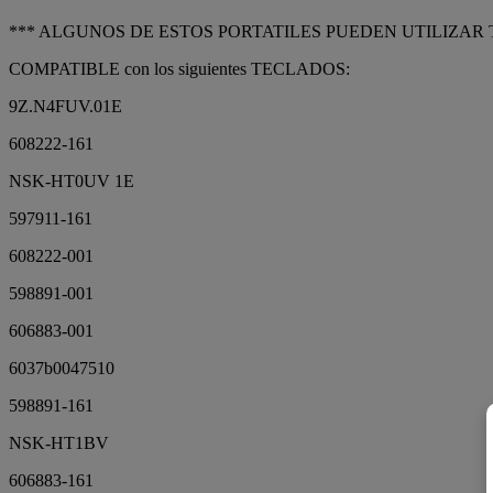
*** ALGUNOS DE ESTOS PORTATILES PUEDEN UTILIZAR
COMPATIBLE con los siguientes TECLADOS:
9Z.N4FUV.01E
608222-161
NSK-HT0UV 1E
597911-161
608222-001
598891-001
606883-001
6037b0047510
598891-161
NSK-HT1BV
606883-161