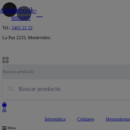
Skip
stagram
Facebook-
to
content
square
Tel.:
2402 22 22
La Paz 2233, Montevideo.
Informática
Celulares
Herramient
Menu