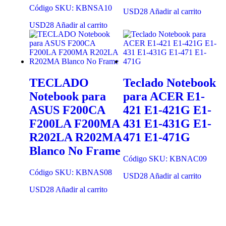
Código SKU: KBNSA10
USD
28
Añadir al carrito
USD
28
Añadir al carrito
TECLADO
Teclado Notebook
Notebook para
para ACER E1-
ASUS F200CA
421 E1-421G E1-
F200LA F200MA
431 E1-431G E1-
R202LA R202MA
471 E1-471G
Blanco No Frame
Código SKU: KBNAC09
Código SKU: KBNAS08
USD
28
Añadir al carrito
USD
28
Añadir al carrito