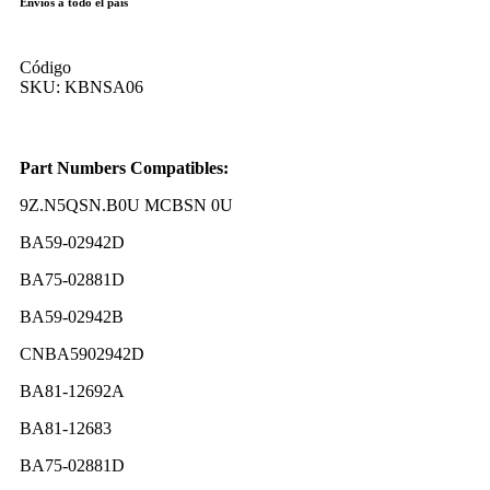
Envíos a todo el país
Código
SKU:
KBNSA06
Part Numbers Compatibles:
9Z.N5QSN.B0U MCBSN 0U
BA59-02942D
BA75-02881D
BA59-02942B
CNBA5902942D
BA81-12692A
BA81-12683
BA75-02881D