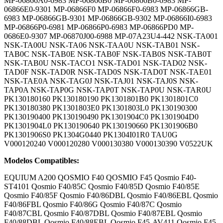
MP-06866A0-6983 MP-06866B0 MP-06866B0-6983 MP-
06866E0-9301 MP-06866F0 MP-06866F0-6983 MP-06866GB-
6983 MP-06866GB-9301 MP-06866GB-9302 MP-06866I0-6983
MP-06866P0-6981 MP-06866P0-6983 MP-06866PD0 MP-
0686E0-9307 MP-06870J00-6988 MP-07A23U4-442 NSK-TA001
NSK-TA00U NSK-TA06 NSK-TAA0U NSK-TAB01 NSK-
TAB0C NSK-TAB0E NSK-TAB0F NSK-TAB0S NSK-TAB0T
NSK-TAB0U NSK-TACO1 NSK-TAD01 NSK-TAD02 NSK-
TAD0F NSK-TAD0R NSK-TAD0S NSK-TAD0T NSK-TAE01
NSK-TAE0A NSK-TAG0J NSK-TAJ01 NSK-TAJ0S NSK-
TAP0A NSK-TAP0G NSK-TAP0T NSK-TAP0U NSK-TAR0U
PK130180160 PK130180190 PK1301801B0 PK1301801C0
PK130180380 PK1301803E0 PK1301803L0 PK130190300
PK130190400 PK130190490 PK1301904C0 PK1301904D0
PK1301904L0 PK130190640 PK130190660 PK1301906B0
PK1301906S0 PK1304G0440 PK1304I01R0 TAU0G
V000120240 V000120280 V000130380 V000130390 V0522UK
Modelos Compatibles:
EQUIUM A200 QOSMIO F40 QOSMIO F45 Qosmio F40-
ST4101 Qosmio F40/85C Qosmio F40/85D Qosmio F40/85E
Qosmio F40/85F Qosmio F40/86DBL Qosmio F40/86EBL Qosmio
F40/86FBL Qosmio F40/86G Qosmio F40/87C Qosmio
F40/87CBL Qosmio F40/87DBL Qosmio F40/87EBL Qosmio
F40/88DBL Qosmio F40/88EBL Qosmio F45-AV411 Qosmio F45-