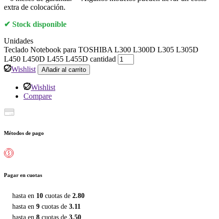
extra de colocación.
Stock disponible
Unidades
Teclado Notebook para TOSHIBA L300 L300D L305 L305D
L450 L450D L455 L455D cantidad
Wishlist
Añadir al carrito
Wishlist
Compare
Métodos de pago
Pagar en cuotas
hasta en
10
cuotas de
2.80
hasta en
9
cuotas de
3.11
hasta en
8
cuotas de
3.50