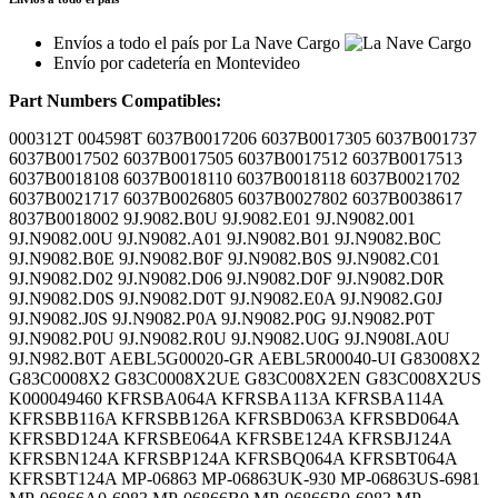
Envíos a todo el país por La Nave Cargo
Envío por cadetería en Montevideo
Part Numbers Compatibles:
000312T 004598T 6037B0017206 6037B0017305 6037B001737
6037B0017502 6037B0017505 6037B0017512 6037B0017513
6037B0018108 6037B0018110 6037B0018118 6037B0021702
6037B0021717 6037B0026805 6037B0027802 6037B0038617
8037B0018002 9J.9082.B0U 9J.9082.E01 9J.N9082.001
9J.N9082.00U 9J.N9082.A01 9J.N9082.B01 9J.N9082.B0C
9J.N9082.B0E 9J.N9082.B0F 9J.N9082.B0S 9J.N9082.C01
9J.N9082.D02 9J.N9082.D06 9J.N9082.D0F 9J.N9082.D0R
9J.N9082.D0S 9J.N9082.D0T 9J.N9082.E0A 9J.N9082.G0J
9J.N9082.J0S 9J.N9082.P0A 9J.N9082.P0G 9J.N9082.P0T
9J.N9082.P0U 9J.N9082.R0U 9J.N9082.U0G 9J.N908I.A0U
9J.N982.B0T AEBL5G00020-GR AEBL5R00040-UI G83008X2
G83C0008X2 G83C0008X2UE G83C008X2EN G83C008X2US
K000049460 KFRSBA064A KFRSBA113A KFRSBA114A
KFRSBB116A KFRSBB126A KFRSBD063A KFRSBD064A
KFRSBD124A KFRSBE064A KFRSBE124A KFRSBJ124A
KFRSBN124A KFRSBP124A KFRSBQ064A KFRSBT064A
KFRSBT124A MP-06863 MP-06863UK-930 MP-06863US-6981