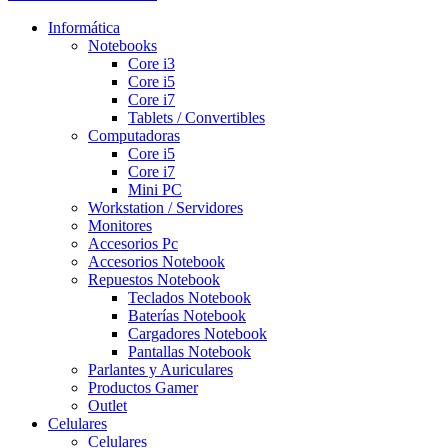
Informática
Notebooks
Core i3
Core i5
Core i7
Tablets / Convertibles
Computadoras
Core i5
Core i7
Mini PC
Workstation / Servidores
Monitores
Accesorios Pc
Accesorios Notebook
Repuestos Notebook
Teclados Notebook
Baterías Notebook
Cargadores Notebook
Pantallas Notebook
Parlantes y Auriculares
Productos Gamer
Outlet
Celulares
Celulares