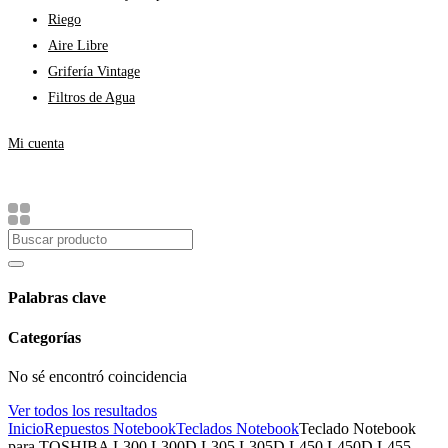
Riego
Aire Libre
Grifería Vintage
Filtros de Agua
Mi cuenta
Palabras clave
Categorías
No sé encontró coincidencia
Ver todos los resultados
Inicio
Repuestos Notebook
Teclados Notebook
Teclado Notebook
para TOSHIBA L300 L300D L305 L305D L450 L450D L455