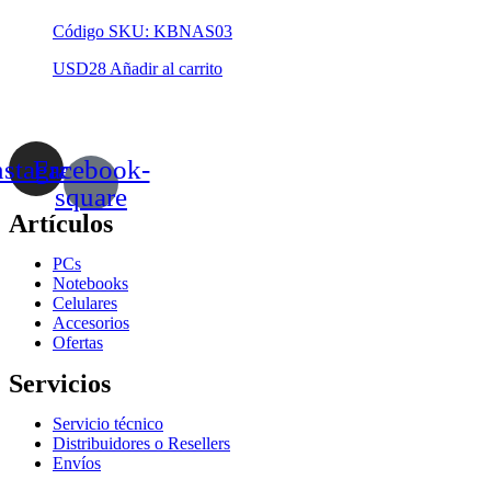
Código SKU: KBNAS03
USD
28
Añadir al carrito
nstagram
Facebook-
square
Artículos
PCs
Notebooks
Celulares
Accesorios
Ofertas
Servicios
Servicio técnico
Distribuidores o Resellers
Envíos