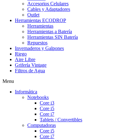
Accesorios Celulares
Cables y Adaptadores
Outlet
Herramientas ECODROP
Herramientas
Herramientas a Batería
Herramientas SIN Batería
Repuestos
Invernaderos y Galpones
Riego
Aire Libre
Grifería Vintage
Filtros de Agua
Menu
Informática
Notebooks
Core i3
Core i5
Core i7
Tablets / Convertibles
Computadoras
Core i5
Core i7