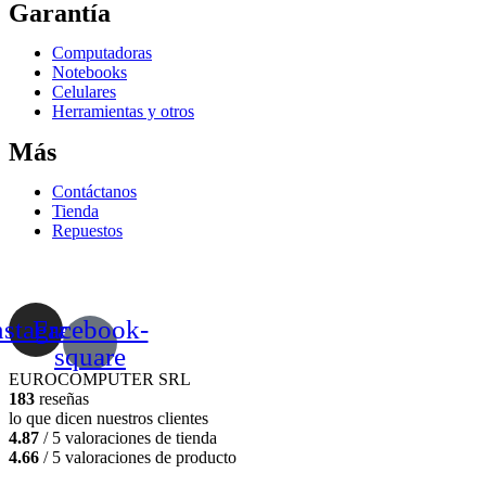
Garantía
Computadoras
Notebooks
Celulares
Herramientas y otros
Más
Contáctanos
Tienda
Repuestos
nstagram
Facebook-
square
EUROCOMPUTER SRL
183
reseñas
lo que dicen nuestros clientes
4.87
/ 5 valoraciones de tienda
4.66
/ 5 valoraciones de producto