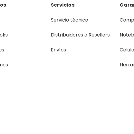
los
Servicios
Gara
Servicio técnico
Comp
oks
Distribuidores o Resellers
Note
es
Envíos
Celul
rios
Herra
s