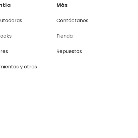
ntía
Más
utadoras
Contáctanos
books
Tienda
ares
Repuestos
mientas y otros