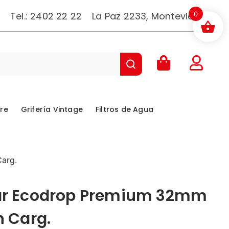
Tel.:
2402 22 22
La Paz 2233, Montevideo.
0
bre
Grifería Vintage
Filtros de Agua
Carg.
dar Ecodrop Premium 32mm
n Carg.