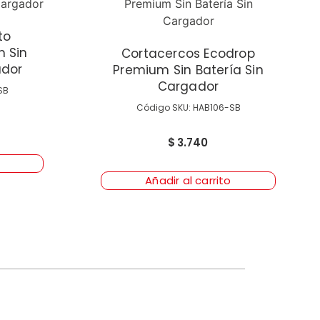
to
m Sin
Cortacercos Ecodrop
ador
Premium Sin Batería Sin
Cargador
SB
Código SKU: HAB106-SB
$
3.740
Añadir al carrito