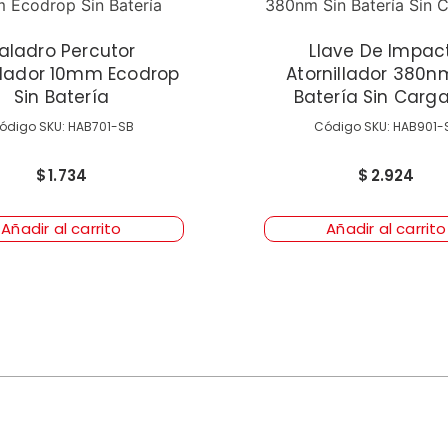
aladro Percutor
Llave De Impac
illador 10mm Ecodrop
Atornillador 380n
Sin Batería
Batería Sin Carg
ódigo SKU: HAB701-SB
Código SKU: HAB901-
$
1.734
$
2.924
Añadir al carrito
Añadir al carrito