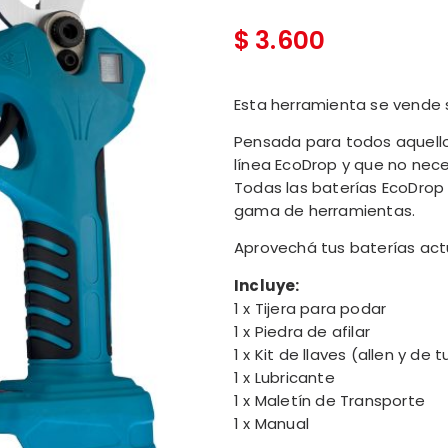
$
3.600
Esta herramienta se vende s
Pensada para todos aquello
línea EcoDrop y que no nece
Todas las baterías EcoDrop 
gama de herramientas.
Aprovechá tus baterías actu
Incluye:
1 x Tijera para podar
1 x Piedra de afilar
1 x Kit de llaves (allen y de 
1 x Lubricante
1 x Maletín de Transporte
1 x Manual