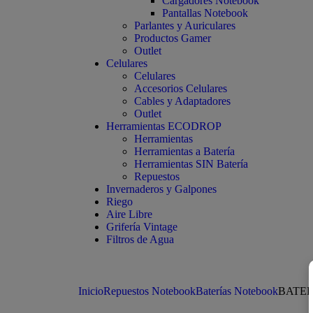
Cargadores Notebook
Pantallas Notebook
Parlantes y Auriculares
Productos Gamer
Outlet
Celulares
Celulares
Accesorios Celulares
Cables y Adaptadores
Outlet
Herramientas ECODROP
Herramientas
Herramientas a Batería
Herramientas SIN Batería
Repuestos
Invernaderos y Galpones
Riego
Aire Libre
Grifería Vintage
Filtros de Agua
Inicio
Repuestos Notebook
Baterías Notebook
BATERI