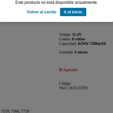
BATERIA para Dell I
Este producto no está disponible actualmente.
Volver al carrito
Ir al inicio
USD
79
Voltaje:
11.4V
Celdas:
6 celdas
Capacidad:
82Wh 7200mAh
Garantía:
6 meses
Agotado
Código
SKU:
BAT357F9
 7559, 7566, 7759