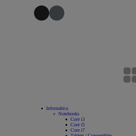
Informática
Notebooks
Core i3
Core i5
Core i7
Tablets / Convertibles