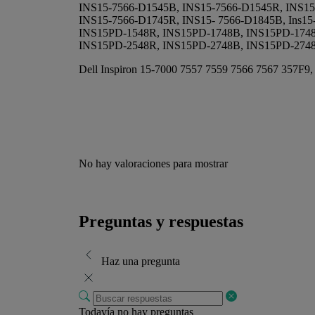
INS15-7566-D1545B, INS15-7566-D1545R, INS15
INS15-7566-D1745R, INS15- 7566-D1845B, Ins1
INS15PD-1548R, INS15PD-1748B, INS15PD-1748
INS15PD-2548R, INS15PD-2748B, INS15PD-2748
Dell Inspiron 15-7000 7557 7559 7566 7567 357F9,
No hay valoraciones para mostrar
Preguntas y respuestas
Haz una pregunta
Todavía no hay preguntas