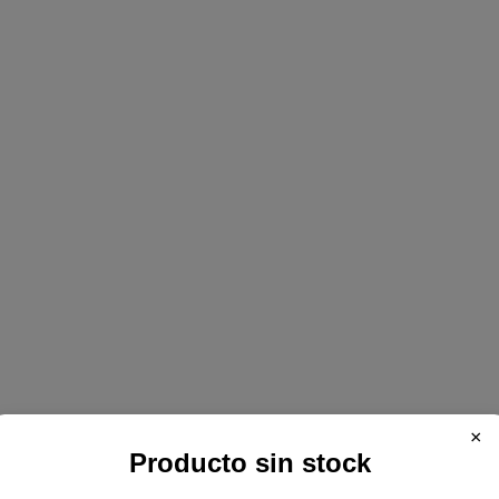
×
Producto sin stock
A para Dell Inspiron 15-7000 7557 7559 7566