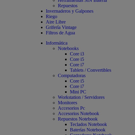
Herramientas SIN Batería
Repuestos
Invernaderos y Galpones
Riego
Aire Libre
Grifería Vintage
Filtros de Agua
Informática
Notebooks
Core i3
Core i5
Core i7
Tablets / Convertibles
Computadoras
Core i5
Core i7
Mini PC
Workstation / Servidores
Monitores
Accesorios Pc
Accesorios Notebook
Repuestos Notebook
Teclados Notebook
Baterías Notebook