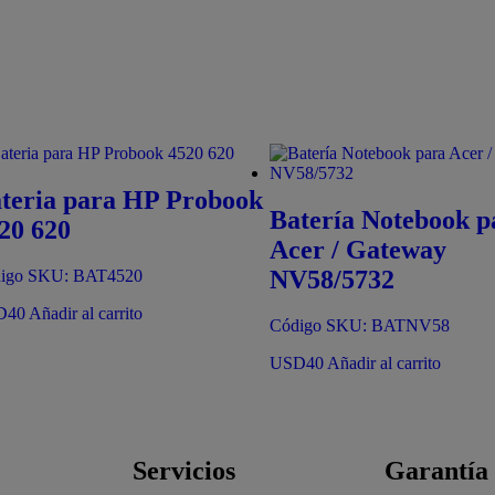
teria para HP Probook
Batería Notebook p
20 620
Acer / Gateway
NV58/5732
igo SKU: BAT4520
D
40
Añadir al carrito
Código SKU: BATNV58
USD
40
Añadir al carrito
Servicios
Garantía