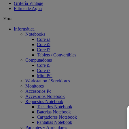
Grifería Vintage
Filtros de Agua
Menu
Informática
Notebooks
Core i3
Core i5
Core i7
Tablets / Convertibles
Computadoras
Core i5
Core i7
Mini PC
Workstation / Servidores
Monitores
Accesorios Pc
Accesorios Notebook
Repuestos Notebook
Teclados Notebook
Baterías Notebook
Cargadores Notebook
Pantallas Notebook
Parlantes y Auriculares