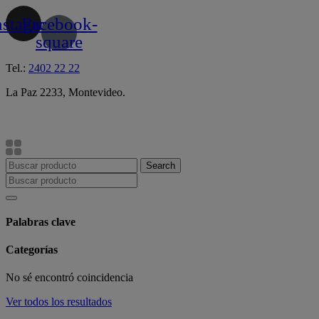
Skip
nstagram
Facebook-
to
content
square
Tel.:
2402 22 22
La Paz 2233, Montevideo.
Search
Palabras clave
Categorías
No sé encontró coincidencia
Ver todos los resultados