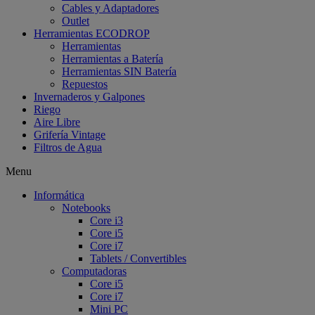
Cables y Adaptadores
Outlet
Herramientas ECODROP
Herramientas
Herramientas a Batería
Herramientas SIN Batería
Repuestos
Invernaderos y Galpones
Riego
Aire Libre
Grifería Vintage
Filtros de Agua
Menu
Informática
Notebooks
Core i3
Core i5
Core i7
Tablets / Convertibles
Computadoras
Core i5
Core i7
Mini PC