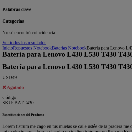
Palabras clave
Categorías
No sé encontró coincidencia
Ver todos los resultados
Inicio
Repuestos Notebook
Baterías Notebook
Batería para Lenovo 
Batería para Lenovo L430 L530 T430 T43
Batería para Lenovo L430 L530 T430 T43
USD
49
Agotado
Código
SKU:
BATT430
Especificaciones del Producto
Lorem fistrum me cago en tus muelas se calle ustée de la pradera me c
mi madre te voy a borrar el cerito no te digo trigo por no llamarte R