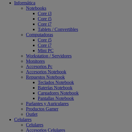
Informática
Notebooks
Core i3
Core i5
Core i7
Tablets / Convertibles
Computadoras
Core i5
Core i7
Mini PC
Workstation / Servidores
Monitores
Accesorios Pc
Accesorios Notebook
Repuestos Notebook
Teclados Notebook
Baterías Notebook
Cargadores Notebook
Pantallas Notebook
Parlantes y Auriculares
Productos Gamer
Outlet
Celulares
Celulares
Accesorios Celulares