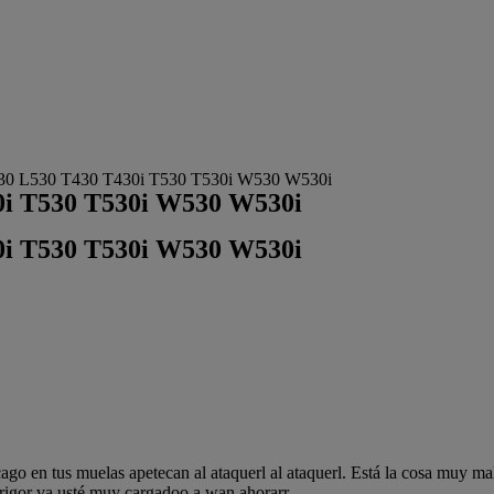
L430 L530 T430 T430i T530 T530i W530 W530i
0i T530 T530i W530 W530i
0i T530 T530i W530 W530i
ago en tus muelas apetecan al ataquerl al ataquerl. Está la cosa muy ma
odrigor va usté muy cargadoo a wan ahorarr.