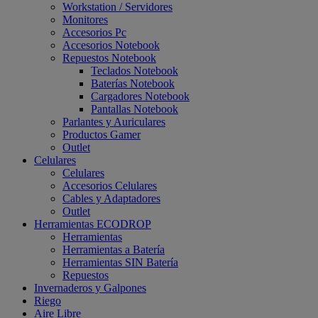
Workstation / Servidores
Monitores
Accesorios Pc
Accesorios Notebook
Repuestos Notebook
Teclados Notebook
Baterías Notebook
Cargadores Notebook
Pantallas Notebook
Parlantes y Auriculares
Productos Gamer
Outlet
Celulares
Celulares
Accesorios Celulares
Cables y Adaptadores
Outlet
Herramientas ECODROP
Herramientas
Herramientas a Batería
Herramientas SIN Batería
Repuestos
Invernaderos y Galpones
Riego
Aire Libre