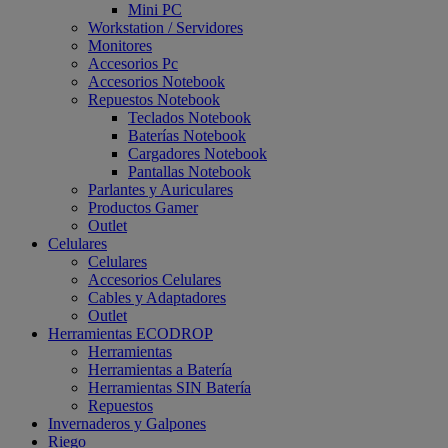
Mini PC
Workstation / Servidores
Monitores
Accesorios Pc
Accesorios Notebook
Repuestos Notebook
Teclados Notebook
Baterías Notebook
Cargadores Notebook
Pantallas Notebook
Parlantes y Auriculares
Productos Gamer
Outlet
Celulares
Celulares
Accesorios Celulares
Cables y Adaptadores
Outlet
Herramientas ECODROP
Herramientas
Herramientas a Batería
Herramientas SIN Batería
Repuestos
Invernaderos y Galpones
Riego