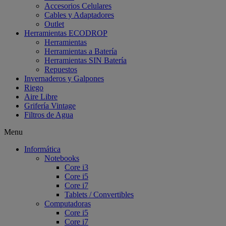
Accesorios Celulares
Cables y Adaptadores
Outlet
Herramientas ECODROP
Herramientas
Herramientas a Batería
Herramientas SIN Batería
Repuestos
Invernaderos y Galpones
Riego
Aire Libre
Grifería Vintage
Filtros de Agua
Menu
Informática
Notebooks
Core i3
Core i5
Core i7
Tablets / Convertibles
Computadoras
Core i5
Core i7