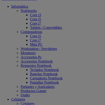
Informática
Notebooks
Core i3
Core i5
Core i7
Tablets / Convertibles
Computadoras
Core i5
Core i7
Mini PC
Workstation / Servidores
Monitores
Accesorios Pc
Accesorios Notebook
Repuestos Notebook
Teclados Notebook
Baterías Notebook
Cargadores Notebook
Pantallas Notebook
Parlantes y Auriculares
Productos Gamer
Outlet
Celulares
Celulares