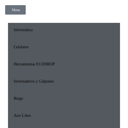
Menu
Informática
Celulares
Herramientas ECODROP
Invernaderos y Galpones
Riego
Aire Libre