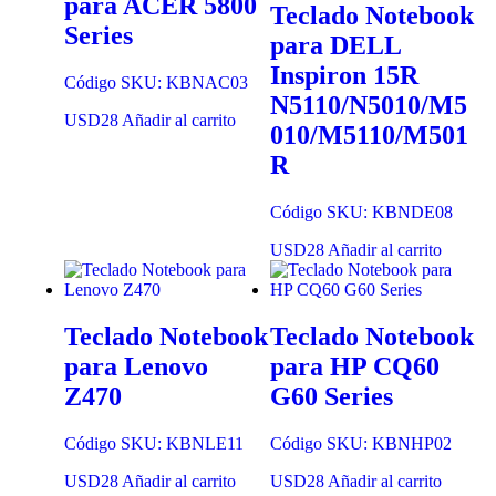
para ACER 5800
Teclado Notebook
Series
para DELL
Inspiron 15R
Código SKU: KBNAC03
N5110/N5010/M5
USD
28
Añadir al carrito
010/M5110/M501
R
Código SKU: KBNDE08
USD
28
Añadir al carrito
Teclado Notebook
Teclado Notebook
para Lenovo
para HP CQ60
Z470
G60 Series
Código SKU: KBNLE11
Código SKU: KBNHP02
USD
28
Añadir al carrito
USD
28
Añadir al carrito